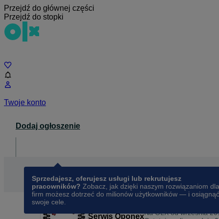
Przejdź do głównej części
Przejdź do stopki
Czat
Twoje konto
Dodaj ogłoszenie
Dla biznesu
opens in a new tab
Sprzedajesz, oferujesz usługi lub rekrutujesz
pracowników?
Zobacz, jak dzięki naszym rozwiązaniom dl
firm możesz dotrzeć do milionów użytkowników — i osiągną
swoje cele.
Na OLX od
września 20
Serwis Oponex